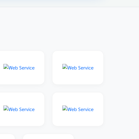
family: 'Sarabun', sans-serif; padding: 20px;
max-width: 800px; margin: 0 auto; } 📌 ข่าว
ประชาสัมพันธ์และลิงก์รับสมัคร คลิกที่แบนเนอร์
ด้านล่างเพื่อเข้าสู่ระบบการแข่งขันและดูราย
ละเอียดเพิ่มเติม การแข่งขันศิลปหัตถกรรมนักเรียน
ครั้งที่ 73 โซนอุบลเหนือ จังหวัดอุบลราชธานี