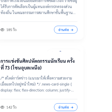
ประกาศโรงเรียนมัธยมตระการพืชผล เรื่อง รายชื่อผู้
กรรมการสถานศึกษาขั้นพื้นฐาน
ได้รับการคัดเลือกเป็นผู้แทนองค์กรปกครองส่วน
ท้องถิ่น ในคณะกรรมการสถานศึกษาขั้นพื้นฐาน
โรงเรียนมัธยมตระการพืชผล 📂 คลิกเพื่อดูราย
ละเอียด / เอกสารแนบ ดูไฟล์ประกาศขนาดเต็ม
185 วิว
อ่านต่อ
28 มีนาคม 2569
การแข่งขันศิลปหัตถกรรมนักเรียน ครั้ง
ที่ 73 (โซนอุบลเหนือ)
/* สไตล์การ์ดข่าว (แนบมาให้เพื่อความสวยงาม
เมื่อแยกไปอยู่หน้าใหม่) */ .news-card-single {
display: flex; flex-direction: column; justify-
content: center; align-items: center; height:
250px; border-radius: 15px; padding: 20px;
142 วิว
อ่านต่อ
text-decoration: none !important; color: white