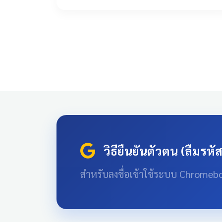
วิธียืนยันตัวตน (ลืมรหั
สำหรับลงชื่อเข้าใช้ระบบ Chromeb