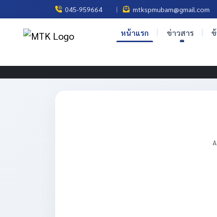
|
045-959664
mtkspmubam@gmail.com
หน้าแรก
ข่าวสาร
ข
A