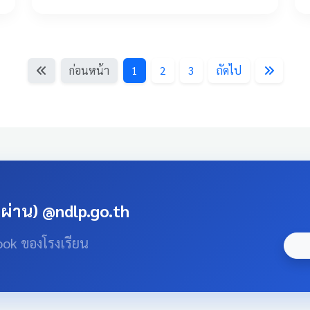
ก่อนหน้า
1
2
3
ถัดไป
สผ่าน) @ndlp.go.th
ook ของโรงเรียน