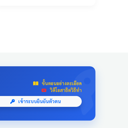
!important; transition: all 0.3s ease; text-
align: center; box-shadow: 0 4px 10px
rgba(0,0,0,0.1); position: relative; overflow:
hidden; margin: 20px auto; width: 100%; max-
width: 500px; /* จำกัดความกว้างไม่ให้ยืดเกินไป
ถ้าเปิดในคอม */ background: linear-
gradient(135deg, #003366 0%, #004080
100%); border-bottom: 5px solid #D4AF37;
font-family: 'Sarabun', sans-serif; } .news-card-
single:hover { transform: translateY(-8px);
box-shadow: 0 12px 20px rgba(0,0,0,0.2); filter:
brightness(1.1); } .news-card-single .card-title {
ขั้นตอนอย่างละเอียด
font-size: 22px; font-weight: bold; z-index: 1;
วิดีโอสาธิตวิธีทำ
line-height: 1.4; } .news-card-single .card-
subtitle { font-size: 16px; opacity: 0.9; z-index:
เข้าระบบยืนยันตัวตน
1; margin-top: 10px; } .news-card-single::after {
content: "🏆"; position: absolute; font-size:
8rem; bottom: -20px; right: -10px; opacity: 0.1;
} .news-header-box { text-align: center; font-