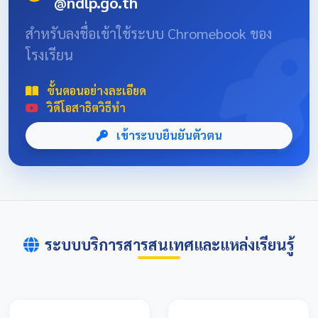
@ndlp.go.th
position: absolute; font-size: 8rem; bottom: -20px; right:
-10px; opacity: 0.1; } .news-header-box { text-align:
สำหรับลงชื่อเข้าใช้ระบบ Chromebook ของ
center; font-family: 'Sarabun', sans-serif; padding: 20px;
โรงเรียน
max-width: 800px; margin: 0 auto; } 📌 ข่าวประชาสัมพันธ์
และลิงก์รับสมัคร คลิกที่แบนเนอร์ด้านล่างเพื่อเข้าสู่ระบบการ
แข่งขันและดูรายละเอียดเพิ่มเติม การแข่งขันศิลปหัตถกรรม
ขั้นตอนอย่างละเอียด
นักเรียนครั้งที่ 73 โซนอุบลเหนือ จังหวัดอุบลราชธานี
วิดีโอสาธิตวิธีทำ
เข้าระบบยืนยันตัวตน
ระบบบริการสารสนเทศและแหล่งเรียนรู้