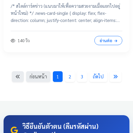
/* สไตล์การ์ดข่าว (แนบมาให้เพื่อความสวยงามเมื่อแยกไปอยู่
หน้าใหม่) */ .news-card-single { display: flex; flex-
direction: column; justify-content: center; align-items:
center; height: 250px; border-radius: 15px; padding: 20px;
text-decoration: none !important; color: white
140 วิว
อ่านต่อ
!important; transition: all 0.3s ease; text-align: center;
box-shadow: 0 4px 10px rgba(0,0,0,0.1); position:
relative; overflow: hidden; margin: 20px auto; width:
100%; max-width: 500px; /* จำกัดความกว้างไม่ให้ยืดเกินไป
ถ้าเปิดในคอม */ background: linear-gradient(135deg,
ก่อนหน้า
1
2
3
ถัดไป
#003366 0%, #004080 100%); border-bottom: 5px solid
#D4AF37; font-family: 'Sarabun', sans-serif; } .news-card-
single:hover { transform: translateY(-8px); box-shadow: 0
12px 20px rgba(0,0,0,0.2); filter: brightness(1.1); } .news-
card-single .card-title { font-size: 22px; font-weight: bold;
z-index: 1; line-height: 1.4; } .news-card-single .card-
subtitle { font-size: 16px; opacity: 0.9; z-index: 1; margin-
วิธียืนยันตัวตน (ลืมรหัสผ่าน)
top: 10px; } .news-card-single::after { content: "🏆";