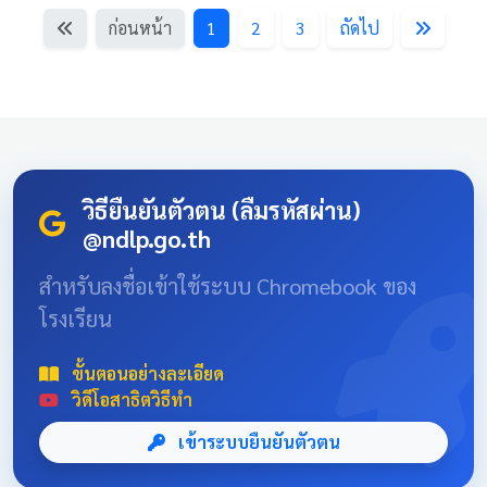
ถ้าเปิดในคอม */ background: linear-gradient(135deg,
ก่อนหน้า
1
2
3
ถัดไป
#003366 0%, #004080 100%); border-bottom: 5px solid
#D4AF37; font-family: 'Sarabun', sans-serif; } .news-card-
single:hover { transform: translateY(-8px); box-shadow: 0
12px 20px rgba(0,0,0,0.2); filter: brightness(1.1); } .news-
card-single .card-title { font-size: 22px; font-weight: bold;
z-index: 1; line-height: 1.4; } .news-card-single .card-
subtitle { font-size: 16px; opacity: 0.9; z-index: 1; margin-
วิธียืนยันตัวตน (ลืมรหัสผ่าน)
top: 10px; } .news-card-single::after { content: "🏆";
@ndlp.go.th
position: absolute; font-size: 8rem; bottom: -20px; right:
-10px; opacity: 0.1; } .news-header-box { text-align:
สำหรับลงชื่อเข้าใช้ระบบ Chromebook ของ
center; font-family: 'Sarabun', sans-serif; padding: 20px;
โรงเรียน
max-width: 800px; margin: 0 auto; } 📌 ข่าวประชาสัมพันธ์
และลิงก์รับสมัคร คลิกที่แบนเนอร์ด้านล่างเพื่อเข้าสู่ระบบการ
แข่งขันและดูรายละเอียดเพิ่มเติม การแข่งขันศิลปหัตถกรรม
ขั้นตอนอย่างละเอียด
นักเรียนครั้งที่ 73 โซนอุบลเหนือ จังหวัดอุบลราชธานี
วิดีโอสาธิตวิธีทำ
เข้าระบบยืนยันตัวตน