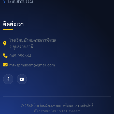
ระบบสารบรรณ
ติดต่อเรา
โรงเรียนมัธยมตระการพืชผล
จ.อุบลราชธานี
045-959664
mtkspmubam@gmail.com
© 2569 โรงเรียนมัธยมตระการพืชผล | สงวนลิขสิทธิ์
พัฒนาระบบโดย: MTK DevTeam