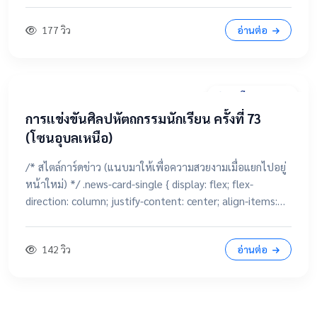
177 วิว
อ่านต่อ
28 มีนาคม 2569
การแข่งขันศิลปหัตถกรรมนักเรียน ครั้งที่ 73
(โซนอุบลเหนือ)
/* สไตล์การ์ดข่าว (แนบมาให้เพื่อความสวยงามเมื่อแยกไปอยู่
หน้าใหม่) */ .news-card-single { display: flex; flex-
direction: column; justify-content: center; align-items:
center; height: 250px; border-radius: 15px; padding: 20px;
text-decoration: none !important; color: white
142 วิว
อ่านต่อ
!important; transition: all 0.3s ease; text-align: center;
box-shadow: 0 4px 10px rgba(0,0,0,0.1); position:
relative; overflow: hidden; margin: 20px auto; width:
100%; max-width: 500px; /* จำกัดความกว้างไม่ให้ยืดเกินไป