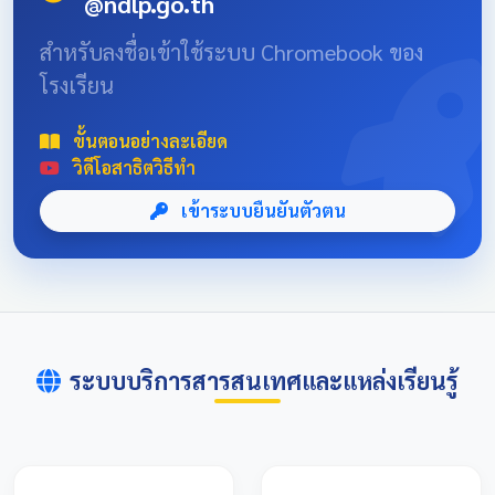
@ndlp.go.th
position: absolute; font-size: 8rem; bottom: -20px; right:
-10px; opacity: 0.1; } .news-header-box { text-align:
สำหรับลงชื่อเข้าใช้ระบบ Chromebook ของ
center; font-family: 'Sarabun', sans-serif; padding: 20px;
โรงเรียน
max-width: 800px; margin: 0 auto; } 📌 ข่าวประชาสัมพันธ์
และลิงก์รับสมัคร คลิกที่แบนเนอร์ด้านล่างเพื่อเข้าสู่ระบบการ
แข่งขันและดูรายละเอียดเพิ่มเติม การแข่งขันศิลปหัตถกรรม
ขั้นตอนอย่างละเอียด
นักเรียนครั้งที่ 73 โซนอุบลเหนือ จังหวัดอุบลราชธานี
วิดีโอสาธิตวิธีทำ
เข้าระบบยืนยันตัวตน
ระบบบริการสารสนเทศและแหล่งเรียนรู้