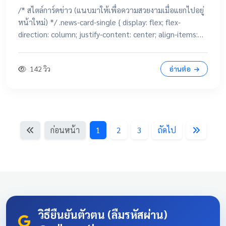
/* สไตล์การ์ดข่าว (แนบมาให้เพื่อความสวยงามเมื่อแยกไปอยู่
หน้าใหม่) */ .news-card-single { display: flex; flex-
direction: column; justify-content: center; align-items:
center; height: 250px; border-radius: 15px; padding: 20px;
text-decoration: none !important; color: white
142 วิว
อ่านต่อ
!important; transition: all 0.3s ease; text-align: center;
box-shadow: 0 4px 10px rgba(0,0,0,0.1); position:
relative; overflow: hidden; margin: 20px auto; width:
100%; max-width: 500px; /* จำกัดความกว้างไม่ให้ยืดเกินไป
ถ้าเปิดในคอม */ background: linear-gradient(135deg,
ก่อนหน้า
1
2
3
ถัดไป
#003366 0%, #004080 100%); border-bottom: 5px solid
#D4AF37; font-family: 'Sarabun', sans-serif; } .news-card-
single:hover { transform: translateY(-8px); box-shadow: 0
12px 20px rgba(0,0,0,0.2); filter: brightness(1.1); } .news-
card-single .card-title { font-size: 22px; font-weight: bold;
z-index: 1; line-height: 1.4; } .news-card-single .card-
subtitle { font-size: 16px; opacity: 0.9; z-index: 1; margin-
วิธียืนยันตัวตน (ลืมรหัสผ่าน)
top: 10px; } .news-card-single::after { content: "🏆";