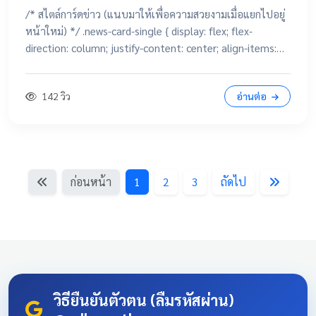
/* สไตล์การ์ดข่าว (แนบมาให้เพื่อความสวยงามเมื่อแยกไปอยู่
หน้าใหม่) */ .news-card-single { display: flex; flex-
direction: column; justify-content: center; align-items:
center; height: 250px; border-radius: 15px; padding: 20px;
text-decoration: none !important; color: white
142 วิว
อ่านต่อ
!important; transition: all 0.3s ease; text-align: center;
box-shadow: 0 4px 10px rgba(0,0,0,0.1); position:
relative; overflow: hidden; margin: 20px auto; width:
100%; max-width: 500px; /* จำกัดความกว้างไม่ให้ยืดเกินไป
ถ้าเปิดในคอม */ background: linear-gradient(135deg,
ก่อนหน้า
1
2
3
ถัดไป
#003366 0%, #004080 100%); border-bottom: 5px solid
#D4AF37; font-family: 'Sarabun', sans-serif; } .news-card-
single:hover { transform: translateY(-8px); box-shadow: 0
12px 20px rgba(0,0,0,0.2); filter: brightness(1.1); } .news-
card-single .card-title { font-size: 22px; font-weight: bold;
z-index: 1; line-height: 1.4; } .news-card-single .card-
subtitle { font-size: 16px; opacity: 0.9; z-index: 1; margin-
วิธียืนยันตัวตน (ลืมรหัสผ่าน)
top: 10px; } .news-card-single::after { content: "🏆";