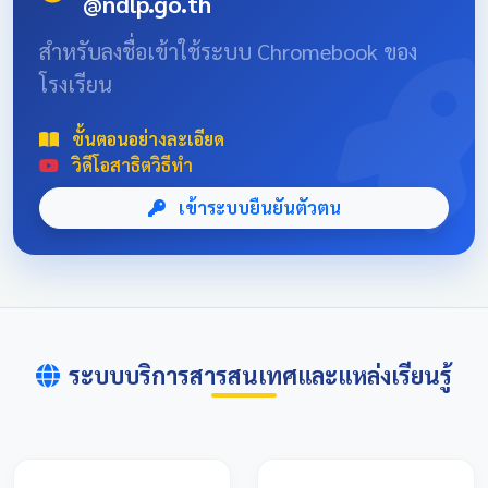
@ndlp.go.th
position: absolute; font-size: 8rem; bottom: -20px; right:
-10px; opacity: 0.1; } .news-header-box { text-align:
สำหรับลงชื่อเข้าใช้ระบบ Chromebook ของ
center; font-family: 'Sarabun', sans-serif; padding: 20px;
โรงเรียน
max-width: 800px; margin: 0 auto; } 📌 ข่าวประชาสัมพันธ์
และลิงก์รับสมัคร คลิกที่แบนเนอร์ด้านล่างเพื่อเข้าสู่ระบบการ
แข่งขันและดูรายละเอียดเพิ่มเติม การแข่งขันศิลปหัตถกรรม
ขั้นตอนอย่างละเอียด
นักเรียนครั้งที่ 73 โซนอุบลเหนือ จังหวัดอุบลราชธานี
วิดีโอสาธิตวิธีทำ
เข้าระบบยืนยันตัวตน
ระบบบริการสารสนเทศและแหล่งเรียนรู้