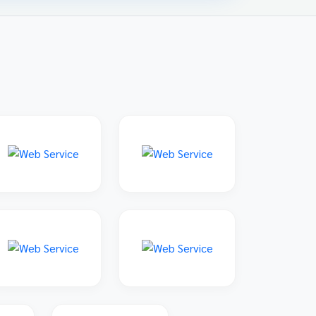
family: 'Sarabun', sans-serif; padding: 20px;
max-width: 800px; margin: 0 auto; } 📌 ข่าว
ประชาสัมพันธ์และลิงก์รับสมัคร คลิกที่แบนเนอร์
ด้านล่างเพื่อเข้าสู่ระบบการแข่งขันและดูราย
ละเอียดเพิ่มเติม การแข่งขันศิลปหัตถกรรมนักเรียน
ครั้งที่ 73 โซนอุบลเหนือ จังหวัดอุบลราชธานี