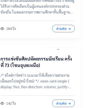
ประกาศโรงเรียนมัธยมตระการพืชผล เรื่อง รายชื่อผู้
กรรมการสถานศึกษาขั้นพื้นฐาน
ได้รับการคัดเลือกเป็นผู้แทนองค์กรปกครองส่วน
ท้องถิ่น ในคณะกรรมการสถานศึกษาขั้นพื้นฐาน
โรงเรียนมัธยมตระการพืชผล 📂 คลิกเพื่อดูราย
ละเอียด / เอกสารแนบ ดูไฟล์ประกาศขนาดเต็ม
184 วิว
อ่านต่อ
28 มีนาคม 2569
การแข่งขันศิลปหัตถกรรมนักเรียน ครั้ง
ที่ 73 (โซนอุบลเหนือ)
/* สไตล์การ์ดข่าว (แนบมาให้เพื่อความสวยงาม
เมื่อแยกไปอยู่หน้าใหม่) */ .news-card-single {
display: flex; flex-direction: column; justify-
content: center; align-items: center; height:
250px; border-radius: 15px; padding: 20px;
142 วิว
อ่านต่อ
text-decoration: none !important; color: white