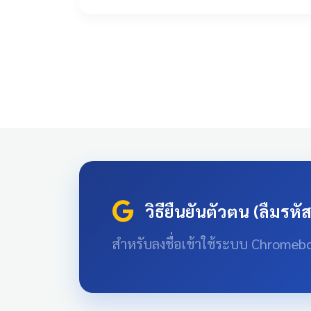
วิธียืนยันตัวตน (ลืมรหั
สำหรับลงชื่อเข้าใช้ระบบ Chromeb