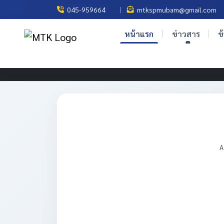
|
045-959664
mtkspmubam@gmail.com
หน้าแรก
ข่าวสาร
ข
A