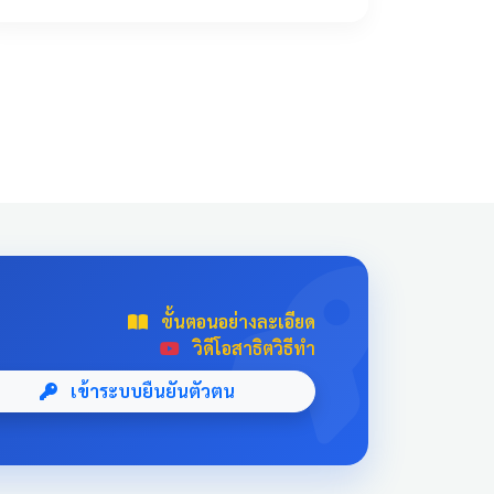
!important; transition: all 0.3s ease; text-
align: center; box-shadow: 0 4px 10px
rgba(0,0,0,0.1); position: relative; overflow:
hidden; margin: 20px auto; width: 100%; max-
width: 500px; /* จำกัดความกว้างไม่ให้ยืดเกินไป
ถ้าเปิดในคอม */ background: linear-
gradient(135deg, #003366 0%, #004080
100%); border-bottom: 5px solid #D4AF37;
font-family: 'Sarabun', sans-serif; } .news-card-
single:hover { transform: translateY(-8px);
box-shadow: 0 12px 20px rgba(0,0,0,0.2); filter:
brightness(1.1); } .news-card-single .card-title {
ขั้นตอนอย่างละเอียด
font-size: 22px; font-weight: bold; z-index: 1;
วิดีโอสาธิตวิธีทำ
line-height: 1.4; } .news-card-single .card-
subtitle { font-size: 16px; opacity: 0.9; z-index:
เข้าระบบยืนยันตัวตน
1; margin-top: 10px; } .news-card-single::after {
content: "🏆"; position: absolute; font-size:
8rem; bottom: -20px; right: -10px; opacity: 0.1;
} .news-header-box { text-align: center; font-