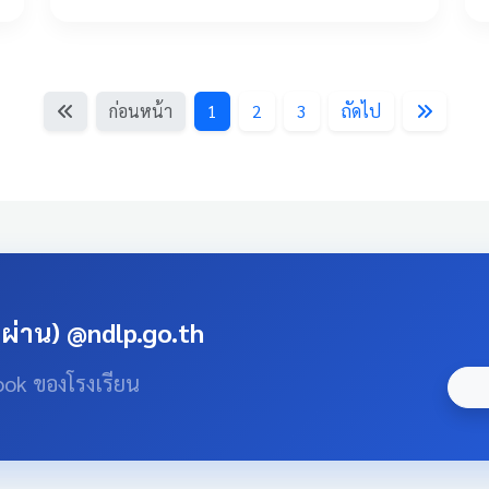
ก่อนหน้า
1
2
3
ถัดไป
สผ่าน) @ndlp.go.th
ook ของโรงเรียน