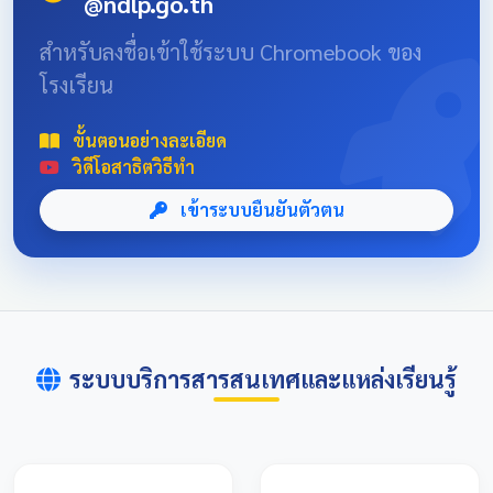
@ndlp.go.th
position: absolute; font-size: 8rem; bottom: -20px; right:
-10px; opacity: 0.1; } .news-header-box { text-align:
สำหรับลงชื่อเข้าใช้ระบบ Chromebook ของ
center; font-family: 'Sarabun', sans-serif; padding: 20px;
โรงเรียน
max-width: 800px; margin: 0 auto; } 📌 ข่าวประชาสัมพันธ์
และลิงก์รับสมัคร คลิกที่แบนเนอร์ด้านล่างเพื่อเข้าสู่ระบบการ
แข่งขันและดูรายละเอียดเพิ่มเติม การแข่งขันศิลปหัตถกรรม
ขั้นตอนอย่างละเอียด
นักเรียนครั้งที่ 73 โซนอุบลเหนือ จังหวัดอุบลราชธานี
วิดีโอสาธิตวิธีทำ
เข้าระบบยืนยันตัวตน
ระบบบริการสารสนเทศและแหล่งเรียนรู้