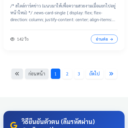
/* สไตล์การ์ดข่าว (แนบมาให้เพื่อความสวยงามเมื่อแยกไปอยู่
หน้าใหม่) */ .news-card-single { display: flex; flex-
direction: column; justify-content: center; align-items:
center; height: 250px; border-radius: 15px; padding: 20px;
text-decoration: none !important; color: white
142 วิว
อ่านต่อ
!important; transition: all 0.3s ease; text-align: center;
box-shadow: 0 4px 10px rgba(0,0,0,0.1); position:
relative; overflow: hidden; margin: 20px auto; width:
100%; max-width: 500px; /* จำกัดความกว้างไม่ให้ยืดเกินไป
ถ้าเปิดในคอม */ background: linear-gradient(135deg,
ก่อนหน้า
1
2
3
ถัดไป
#003366 0%, #004080 100%); border-bottom: 5px solid
#D4AF37; font-family: 'Sarabun', sans-serif; } .news-card-
single:hover { transform: translateY(-8px); box-shadow: 0
12px 20px rgba(0,0,0,0.2); filter: brightness(1.1); } .news-
card-single .card-title { font-size: 22px; font-weight: bold;
z-index: 1; line-height: 1.4; } .news-card-single .card-
subtitle { font-size: 16px; opacity: 0.9; z-index: 1; margin-
วิธียืนยันตัวตน (ลืมรหัสผ่าน)
top: 10px; } .news-card-single::after { content: "🏆";