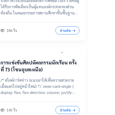
ประกาศโรงเรียนมัธยมตระการพืชผล เรื่อง รายชื่อผู้
กรรมการสถานศึกษาขั้นพื้นฐาน
ได้รับการคัดเลือกเป็นผู้แทนองค์กรปกครองส่วน
ท้องถิ่น ในคณะกรรมการสถานศึกษาขั้นพื้นฐาน
โรงเรียนมัธยมตระการพืชผล 📂 คลิกเพื่อดูราย
ละเอียด / เอกสารแนบ ดูไฟล์ประกาศขนาดเต็ม
186 วิว
อ่านต่อ
28 มีนาคม 2569
การแข่งขันศิลปหัตถกรรมนักเรียน ครั้ง
ที่ 73 (โซนอุบลเหนือ)
/* สไตล์การ์ดข่าว (แนบมาให้เพื่อความสวยงาม
เมื่อแยกไปอยู่หน้าใหม่) */ .news-card-single {
display: flex; flex-direction: column; justify-
content: center; align-items: center; height:
250px; border-radius: 15px; padding: 20px;
143 วิว
อ่านต่อ
text-decoration: none !important; color: white