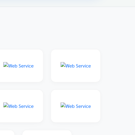
family: 'Sarabun', sans-serif; padding: 20px;
max-width: 800px; margin: 0 auto; } 📌 ข่าว
ประชาสัมพันธ์และลิงก์รับสมัคร คลิกที่แบนเนอร์
ด้านล่างเพื่อเข้าสู่ระบบการแข่งขันและดูราย
ละเอียดเพิ่มเติม การแข่งขันศิลปหัตถกรรมนักเรียน
ครั้งที่ 73 โซนอุบลเหนือ จังหวัดอุบลราชธานี