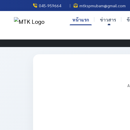
|
045-959664
mtkspmubam@gmail.com
หน้าแรก
ข่าวสาร
ข
A