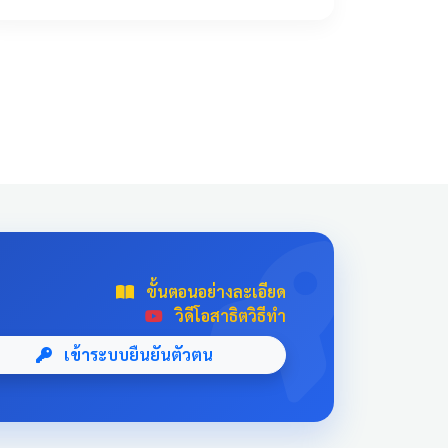
!important; transition: all 0.3s ease; text-
align: center; box-shadow: 0 4px 10px
rgba(0,0,0,0.1); position: relative; overflow:
hidden; margin: 20px auto; width: 100%; max-
width: 500px; /* จำกัดความกว้างไม่ให้ยืดเกินไป
ถ้าเปิดในคอม */ background: linear-
gradient(135deg, #003366 0%, #004080
100%); border-bottom: 5px solid #D4AF37;
font-family: 'Sarabun', sans-serif; } .news-card-
single:hover { transform: translateY(-8px);
box-shadow: 0 12px 20px rgba(0,0,0,0.2); filter:
brightness(1.1); } .news-card-single .card-title {
ขั้นตอนอย่างละเอียด
font-size: 22px; font-weight: bold; z-index: 1;
วิดีโอสาธิตวิธีทำ
line-height: 1.4; } .news-card-single .card-
subtitle { font-size: 16px; opacity: 0.9; z-index:
เข้าระบบยืนยันตัวตน
1; margin-top: 10px; } .news-card-single::after {
content: "🏆"; position: absolute; font-size:
8rem; bottom: -20px; right: -10px; opacity: 0.1;
} .news-header-box { text-align: center; font-