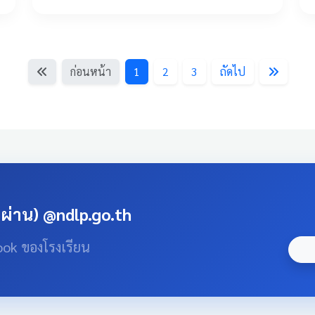
ก่อนหน้า
1
2
3
ถัดไป
สผ่าน) @ndlp.go.th
ook ของโรงเรียน