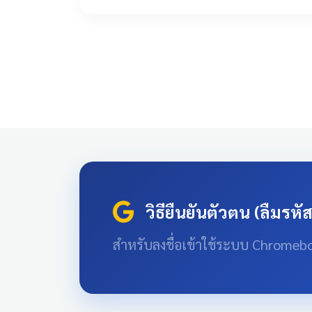
วิธียืนยันตัวตน (ลืมรหั
สำหรับลงชื่อเข้าใช้ระบบ Chromeb