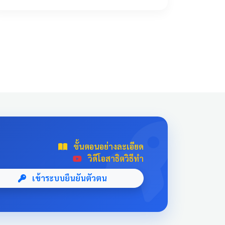
!important; transition: all 0.3s ease; text-
align: center; box-shadow: 0 4px 10px
rgba(0,0,0,0.1); position: relative; overflow:
hidden; margin: 20px auto; width: 100%; max-
width: 500px; /* จำกัดความกว้างไม่ให้ยืดเกินไป
ถ้าเปิดในคอม */ background: linear-
gradient(135deg, #003366 0%, #004080
100%); border-bottom: 5px solid #D4AF37;
font-family: 'Sarabun', sans-serif; } .news-card-
single:hover { transform: translateY(-8px);
box-shadow: 0 12px 20px rgba(0,0,0,0.2); filter:
brightness(1.1); } .news-card-single .card-title {
ขั้นตอนอย่างละเอียด
font-size: 22px; font-weight: bold; z-index: 1;
วิดีโอสาธิตวิธีทำ
line-height: 1.4; } .news-card-single .card-
subtitle { font-size: 16px; opacity: 0.9; z-index:
เข้าระบบยืนยันตัวตน
1; margin-top: 10px; } .news-card-single::after {
content: "🏆"; position: absolute; font-size:
8rem; bottom: -20px; right: -10px; opacity: 0.1;
} .news-header-box { text-align: center; font-