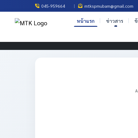
|
045-959664
mtkspmubam@gmail.com
หน้าแรก
ข่าวสาร
ข
A