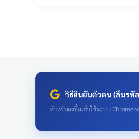
วิธียืนยันตัวตน (ลืมรหั
สำหรับลงชื่อเข้าใช้ระบบ Chromeb