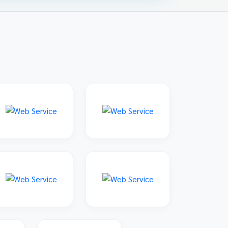
family: 'Sarabun', sans-serif; padding: 20px;
max-width: 800px; margin: 0 auto; } 📌 ข่าว
ประชาสัมพันธ์และลิงก์รับสมัคร คลิกที่แบนเนอร์
ด้านล่างเพื่อเข้าสู่ระบบการแข่งขันและดูราย
ละเอียดเพิ่มเติม การแข่งขันศิลปหัตถกรรมนักเรียน
ครั้งที่ 73 โซนอุบลเหนือ จังหวัดอุบลราชธานี