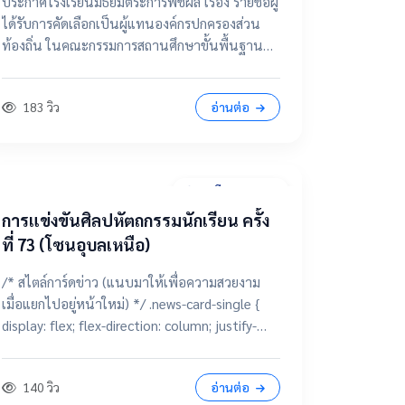
ประกาศโรงเรียนมัธยมตระการพืชผล เรื่อง รายชื่อผู้
กรรมการสถานศึกษาขั้นพื้นฐาน
ได้รับการคัดเลือกเป็นผู้แทนองค์กรปกครองส่วน
ท้องถิ่น ในคณะกรรมการสถานศึกษาขั้นพื้นฐาน
โรงเรียนมัธยมตระการพืชผล 📂 คลิกเพื่อดูราย
ละเอียด / เอกสารแนบ ดูไฟล์ประกาศขนาดเต็ม
183 วิว
อ่านต่อ
28 มีนาคม 2569
การแข่งขันศิลปหัตถกรรมนักเรียน ครั้ง
ที่ 73 (โซนอุบลเหนือ)
/* สไตล์การ์ดข่าว (แนบมาให้เพื่อความสวยงาม
เมื่อแยกไปอยู่หน้าใหม่) */ .news-card-single {
display: flex; flex-direction: column; justify-
content: center; align-items: center; height:
250px; border-radius: 15px; padding: 20px;
140 วิว
อ่านต่อ
text-decoration: none !important; color: white