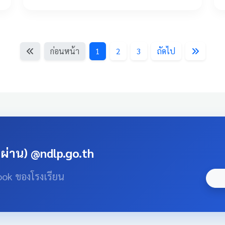
ก่อนหน้า
1
2
3
ถัดไป
สผ่าน) @ndlp.go.th
ook ของโรงเรียน