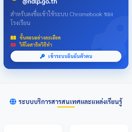
@ndlp.go.th
position: absolute; font-size: 8rem; bottom: -20px; right:
-10px; opacity: 0.1; } .news-header-box { text-align:
สำหรับลงชื่อเข้าใช้ระบบ Chromebook ของ
center; font-family: 'Sarabun', sans-serif; padding: 20px;
โรงเรียน
max-width: 800px; margin: 0 auto; } 📌 ข่าวประชาสัมพันธ์
และลิงก์รับสมัคร คลิกที่แบนเนอร์ด้านล่างเพื่อเข้าสู่ระบบการ
แข่งขันและดูรายละเอียดเพิ่มเติม การแข่งขันศิลปหัตถกรรม
ขั้นตอนอย่างละเอียด
นักเรียนครั้งที่ 73 โซนอุบลเหนือ จังหวัดอุบลราชธานี
วิดีโอสาธิตวิธีทำ
เข้าระบบยืนยันตัวตน
ระบบบริการสารสนเทศและแหล่งเรียนรู้