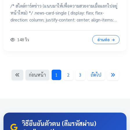
/* สไตล์การ์ดข่าว (แนบมาให้เพื่อความสวยงามเมื่อแยกไปอยู่
หน้าใหม่) */ .news-card-single { display: flex; flex-
direction: column; justify-content: center; align-items:
center; height: 250px; border-radius: 15px; padding: 20px;
text-decoration: none !important; color: white
148 วิว
อ่านต่อ
!important; transition: all 0.3s ease; text-align: center;
box-shadow: 0 4px 10px rgba(0,0,0,0.1); position:
relative; overflow: hidden; margin: 20px auto; width:
100%; max-width: 500px; /* จำกัดความกว้างไม่ให้ยืดเกินไป
ถ้าเปิดในคอม */ background: linear-gradient(135deg,
ก่อนหน้า
1
2
3
ถัดไป
#003366 0%, #004080 100%); border-bottom: 5px solid
#D4AF37; font-family: 'Sarabun', sans-serif; } .news-card-
single:hover { transform: translateY(-8px); box-shadow: 0
12px 20px rgba(0,0,0,0.2); filter: brightness(1.1); } .news-
card-single .card-title { font-size: 22px; font-weight: bold;
z-index: 1; line-height: 1.4; } .news-card-single .card-
subtitle { font-size: 16px; opacity: 0.9; z-index: 1; margin-
วิธียืนยันตัวตน (ลืมรหัสผ่าน)
top: 10px; } .news-card-single::after { content: "🏆";