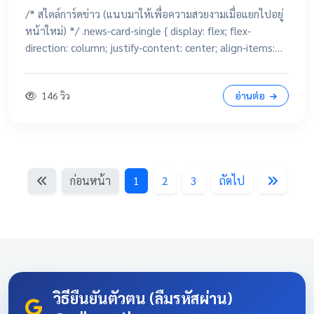
/* สไตล์การ์ดข่าว (แนบมาให้เพื่อความสวยงามเมื่อแยกไปอยู่
หน้าใหม่) */ .news-card-single { display: flex; flex-
direction: column; justify-content: center; align-items:
center; height: 250px; border-radius: 15px; padding: 20px;
text-decoration: none !important; color: white
146 วิว
อ่านต่อ
!important; transition: all 0.3s ease; text-align: center;
box-shadow: 0 4px 10px rgba(0,0,0,0.1); position:
relative; overflow: hidden; margin: 20px auto; width:
100%; max-width: 500px; /* จำกัดความกว้างไม่ให้ยืดเกินไป
ถ้าเปิดในคอม */ background: linear-gradient(135deg,
ก่อนหน้า
1
2
3
ถัดไป
#003366 0%, #004080 100%); border-bottom: 5px solid
#D4AF37; font-family: 'Sarabun', sans-serif; } .news-card-
single:hover { transform: translateY(-8px); box-shadow: 0
12px 20px rgba(0,0,0,0.2); filter: brightness(1.1); } .news-
card-single .card-title { font-size: 22px; font-weight: bold;
z-index: 1; line-height: 1.4; } .news-card-single .card-
subtitle { font-size: 16px; opacity: 0.9; z-index: 1; margin-
วิธียืนยันตัวตน (ลืมรหัสผ่าน)
top: 10px; } .news-card-single::after { content: "🏆";