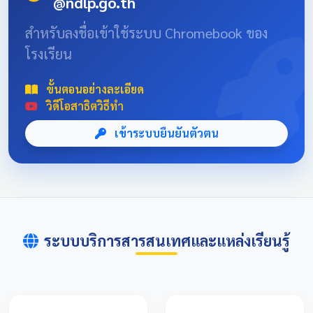
@ndlp.go.th
position: absolute; font-size: 8rem; bottom: -20px; right:
-10px; opacity: 0.1; } .news-header-box { text-align:
สำหรับลงชื่อเข้าใช้ระบบ Chromebook ของ
center; font-family: 'Sarabun', sans-serif; padding: 20px;
โรงเรียน
max-width: 800px; margin: 0 auto; } 📌 ข่าวประชาสัมพันธ์
และลิงก์รับสมัคร คลิกที่แบนเนอร์ด้านล่างเพื่อเข้าสู่ระบบการ
แข่งขันและดูรายละเอียดเพิ่มเติม การแข่งขันศิลปหัตถกรรม
ขั้นตอนอย่างละเอียด
นักเรียนครั้งที่ 73 โซนอุบลเหนือ จังหวัดอุบลราชธานี
วิดีโอสาธิตวิธีทำ
เข้าระบบยืนยันตัวตน
ระบบบริการสารสนเทศและแหล่งเรียนรู้