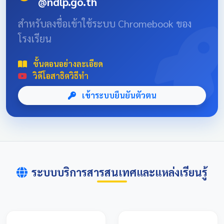
@ndlp.go.th
position: absolute; font-size: 8rem; bottom: -20px; right:
-10px; opacity: 0.1; } .news-header-box { text-align:
สำหรับลงชื่อเข้าใช้ระบบ Chromebook ของ
center; font-family: 'Sarabun', sans-serif; padding: 20px;
โรงเรียน
max-width: 800px; margin: 0 auto; } 📌 ข่าวประชาสัมพันธ์
และลิงก์รับสมัคร คลิกที่แบนเนอร์ด้านล่างเพื่อเข้าสู่ระบบการ
แข่งขันและดูรายละเอียดเพิ่มเติม การแข่งขันศิลปหัตถกรรม
ขั้นตอนอย่างละเอียด
นักเรียนครั้งที่ 73 โซนอุบลเหนือ จังหวัดอุบลราชธานี
วิดีโอสาธิตวิธีทำ
เข้าระบบยืนยันตัวตน
ระบบบริการสารสนเทศและแหล่งเรียนรู้