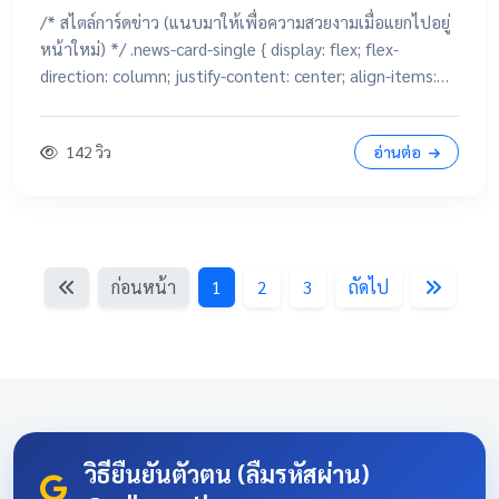
/* สไตล์การ์ดข่าว (แนบมาให้เพื่อความสวยงามเมื่อแยกไปอยู่
หน้าใหม่) */ .news-card-single { display: flex; flex-
direction: column; justify-content: center; align-items:
center; height: 250px; border-radius: 15px; padding: 20px;
text-decoration: none !important; color: white
142 วิว
อ่านต่อ
!important; transition: all 0.3s ease; text-align: center;
box-shadow: 0 4px 10px rgba(0,0,0,0.1); position:
relative; overflow: hidden; margin: 20px auto; width:
100%; max-width: 500px; /* จำกัดความกว้างไม่ให้ยืดเกินไป
ถ้าเปิดในคอม */ background: linear-gradient(135deg,
ก่อนหน้า
1
2
3
ถัดไป
#003366 0%, #004080 100%); border-bottom: 5px solid
#D4AF37; font-family: 'Sarabun', sans-serif; } .news-card-
single:hover { transform: translateY(-8px); box-shadow: 0
12px 20px rgba(0,0,0,0.2); filter: brightness(1.1); } .news-
card-single .card-title { font-size: 22px; font-weight: bold;
z-index: 1; line-height: 1.4; } .news-card-single .card-
subtitle { font-size: 16px; opacity: 0.9; z-index: 1; margin-
วิธียืนยันตัวตน (ลืมรหัสผ่าน)
top: 10px; } .news-card-single::after { content: "🏆";