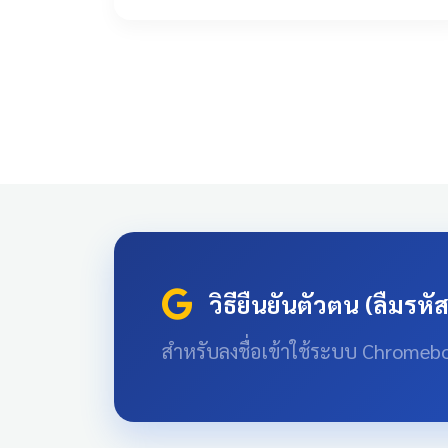
วิธียืนยันตัวตน (ลืมรหั
สำหรับลงชื่อเข้าใช้ระบบ Chromeb