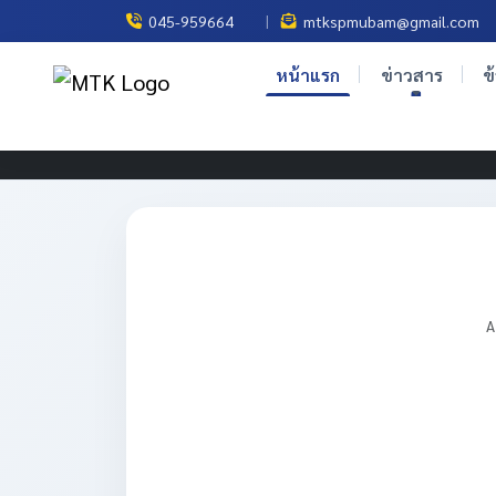
|
045-959664
mtkspmubam@gmail.com
หน้าแรก
ข่าวสาร
ข
A