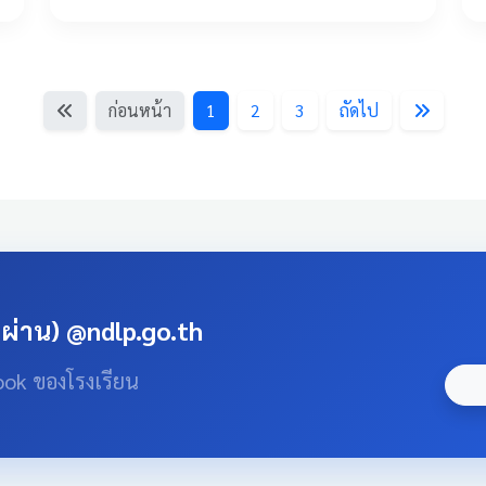
ก่อนหน้า
1
2
3
ถัดไป
สผ่าน) @ndlp.go.th
ook ของโรงเรียน