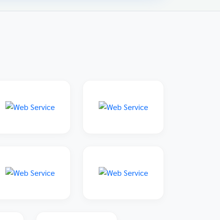
family: 'Sarabun', sans-serif; padding: 20px;
max-width: 800px; margin: 0 auto; } 📌 ข่าว
ประชาสัมพันธ์และลิงก์รับสมัคร คลิกที่แบนเนอร์
ด้านล่างเพื่อเข้าสู่ระบบการแข่งขันและดูราย
ละเอียดเพิ่มเติม การแข่งขันศิลปหัตถกรรมนักเรียน
ครั้งที่ 73 โซนอุบลเหนือ จังหวัดอุบลราชธานี