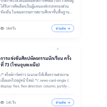
ประกาศโรงเรียนมัธยมตระการพืชผล เรื่อง รายชื่อผู้
กรรมการสถานศึกษาขั้นพื้นฐาน
ได้รับการคัดเลือกเป็นผู้แทนองค์กรปกครองส่วน
ท้องถิ่น ในคณะกรรมการสถานศึกษาขั้นพื้นฐาน
โรงเรียนมัธยมตระการพืชผล 📂 คลิกเพื่อดูราย
ละเอียด / เอกสารแนบ ดูไฟล์ประกาศขนาดเต็ม
184 วิว
อ่านต่อ
28 มีนาคม 2569
การแข่งขันศิลปหัตถกรรมนักเรียน ครั้ง
ที่ 73 (โซนอุบลเหนือ)
/* สไตล์การ์ดข่าว (แนบมาให้เพื่อความสวยงาม
เมื่อแยกไปอยู่หน้าใหม่) */ .news-card-single {
display: flex; flex-direction: column; justify-
content: center; align-items: center; height:
250px; border-radius: 15px; padding: 20px;
141 วิว
อ่านต่อ
text-decoration: none !important; color: white