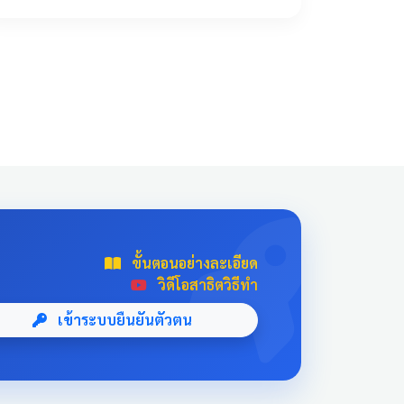
!important; transition: all 0.3s ease; text-
align: center; box-shadow: 0 4px 10px
rgba(0,0,0,0.1); position: relative; overflow:
hidden; margin: 20px auto; width: 100%; max-
width: 500px; /* จำกัดความกว้างไม่ให้ยืดเกินไป
ถ้าเปิดในคอม */ background: linear-
gradient(135deg, #003366 0%, #004080
100%); border-bottom: 5px solid #D4AF37;
font-family: 'Sarabun', sans-serif; } .news-card-
single:hover { transform: translateY(-8px);
box-shadow: 0 12px 20px rgba(0,0,0,0.2); filter:
brightness(1.1); } .news-card-single .card-title {
ขั้นตอนอย่างละเอียด
font-size: 22px; font-weight: bold; z-index: 1;
วิดีโอสาธิตวิธีทำ
line-height: 1.4; } .news-card-single .card-
subtitle { font-size: 16px; opacity: 0.9; z-index:
เข้าระบบยืนยันตัวตน
1; margin-top: 10px; } .news-card-single::after {
content: "🏆"; position: absolute; font-size:
8rem; bottom: -20px; right: -10px; opacity: 0.1;
} .news-header-box { text-align: center; font-